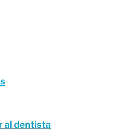
és
 al dentista