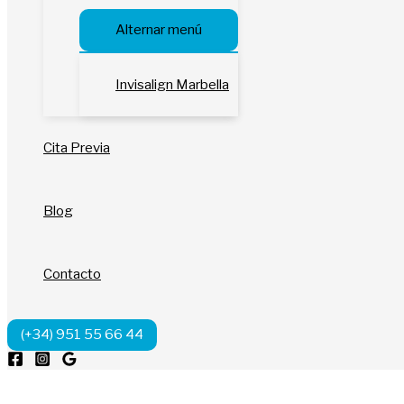
Alternar menú
Invisalign Marbella
Cita Previa
Blog
Contacto
(+34) 951 55 66 44