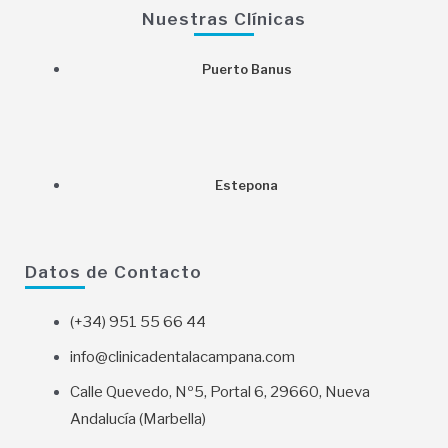
c
s
o
Nuestras Clínicas
e
t
g
Puerto Banus
b
a
l
o
g
e
Estepona
o
r
k
a
Datos de Contacto
m
(+34) 951 55 66 44
info@clinicadentalacampana.com
Calle Quevedo, Nº5, Portal 6, 29660, Nueva
Andalucía (Marbella)