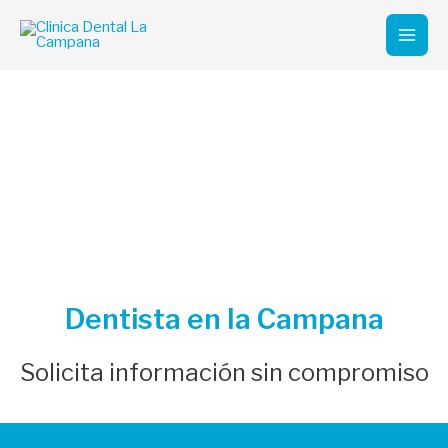
Ir
Mai
al
Men
contenido
Contacto
¿Hablamos?
Dentista en la Campana
Solicita información sin compromiso