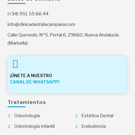
o
r
k
a
(+34) 951 55 66 44
info@clinicadentalacampana.com
m
Calle Quevedo, Nº5, Portal 6, 29660, Nueva Andalucía
(Marbella)
¡ÚNETE A NUESTRO
CANAL DE WHATSAPP!
Tratamientos
Odontología
Estética Dental
Odontología Infantil
Endodoncia